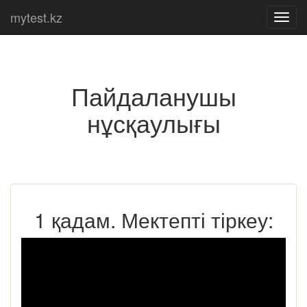
mytest.kz
Toggl
navig
Пайдаланушы
нұсқаулығы
1 қадам. Мектепті тіркеу: